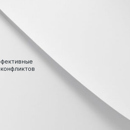
ивные
ликтов