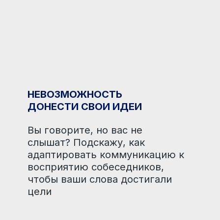
ат? Подскажу, как
тировать коммуникацию к
риятию собеседников,
ы ваши слова достигали
ПРАВЛЯЕМЫЕ
ЦИИ И СТРЕСС
сс накрывает, когда
енно нужна ясность? PCM
жет научиться управлять
й и сохранять ресурс даже
изисных ситуациях