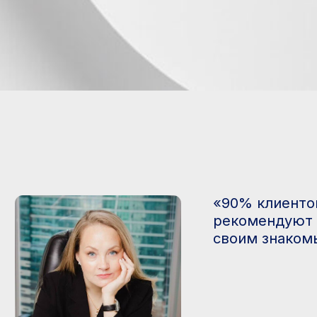
«90% клиентов
рекомендуют меня
своим знакомым»
Образование →