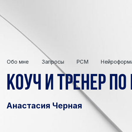
A.Chernaya
Обо мне
Запросы
PCM
Н
Обо мне
Запросы
PCM
Нейроформаты
Коуч и тренер по P
Анастасия Черная