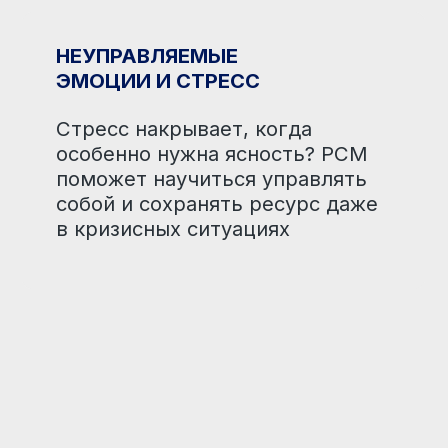
 Model® (PCM) — практическую
к строит общение,
 под давлением.
 у себя
утреннего