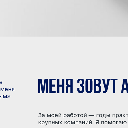
Меня зовут Анас
За моей работой — годы практики, сотни
крупных компаний. Я помогаю тем, кто 
коммуникации осознанно и результативн
Чаще всего ко мне обращаются руковод
звена, команды и бизнес-коллективы, а 
где оба партнёра активно развиваются 
Я хорошо понимаю их задачи и помогаю 
работают в реальной жизни.