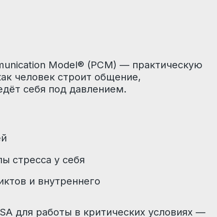
оты в критических условиях —
 бизнесе, семье и личных
ко практические инструменты.
ЕЗУЛЬТАТИВНО,
ОВАНИЯ PCM
й
ивать
но учитывать,