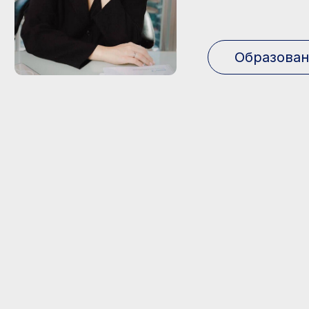
Более 5 лет
Топ-10
работы с лидерами
тренеров
топ-компаний
РСМ в 2022