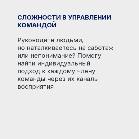
Process
Communication
Model (PCM)