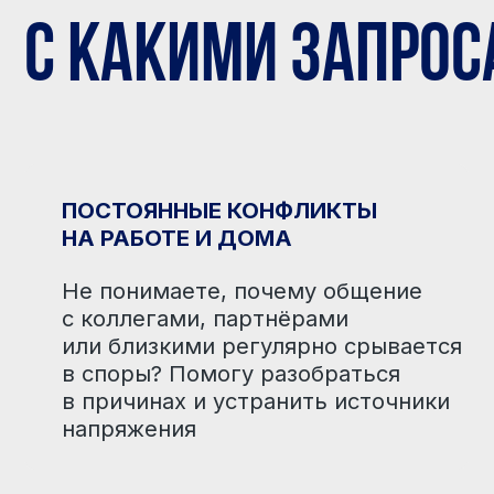
с коллегами, партнёрами
или близкими регулярно срывается
в споры? Помогу разобраться
в причинах и устранить источники
напряжения
СЛОЖНОСТИ В УПРАВЛЕНИИ
КОМАНДОЙ
Руководите людьми,
но наталкиваетесь на саботаж
или непонимание? Помогу
найти индивидуальный
подход к каждому члену
команды через их каналы
восприятия