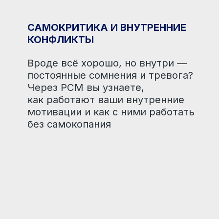
Я работаю через Process Communication
модель, которая показывает, как челове
что его мотивирует и как он ведёт себя
PCM ПОМОГАЕТ:
Быстро понимать других людей
без догадок
Вовремя видеть ранние сигналы стресса
и окружающих
Строить отношения без конфликтов и вн