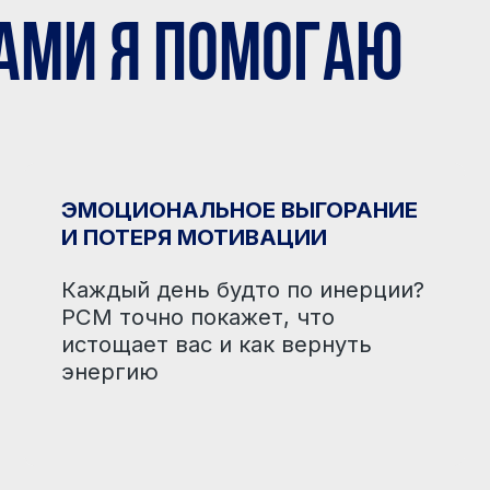
PCM точно покажет, что
слыш
истощает вас и как вернуть
адап
энергию
восп
чтоб
цели
САМОКРИТИКА И ВНУТРЕННИЕ
НЕУ
КОНФЛИКТЫ
ЭМО
Вроде всё хорошо, но внутри —
Стре
постоянные сомнения и тревога?
особ
Через PCM вы узнаете,
помо
как работают ваши внутренние
собо
мотивации и как с ними работать
в кр
без самокопания