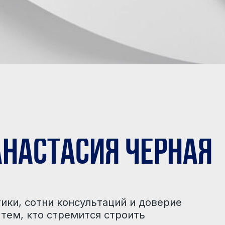
тасия Черная
 консультаций и доверие
стремится строить
о.
ители среднего и высшего
также семейные пары,
в карьере.
находить решения, которые